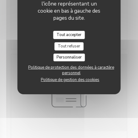
l'icône représentant un
cookie en bas à gauche des
Le Green Bistrot : On aime sa cuisine bio et locale,
réputée sur la côte.
pages du site.
Fraîcheur garantie!
Tout accepter
((ouvre une nouvelle fenêtre
Voir l'article
Tout refuser
Personnaliser
Politique de protection des données à caractère
personnel
Politique de gestion des cookies