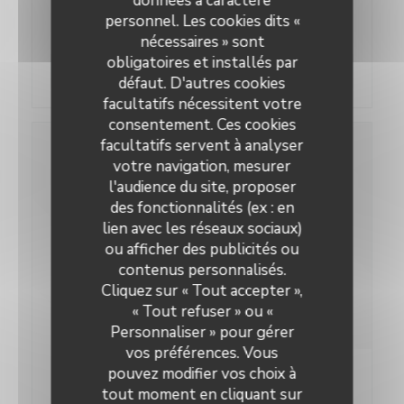
données à caractère
Sélection guide du routard
personnel. Les cookies dits «
nécessaires » sont
obligatoires et installés par
((ouvre une nouvelle fenêtre
Voir l'article
défaut. D'autres cookies
facultatifs nécessitent votre
consentement. Ces cookies
facultatifs servent à analyser
votre navigation, mesurer
l'audience du site, proposer
des fonctionnalités (ex : en
lien avec les réseaux sociaux)
ou afficher des publicités ou
contenus personnalisés.
Cliquez sur « Tout accepter »,
« Tout refuser » ou «
Personnaliser » pour gérer
vos préférences. Vous
pouvez modifier vos choix à
07/02/2018
tout moment en cliquant sur
Tables en vue, ELLE Magazine