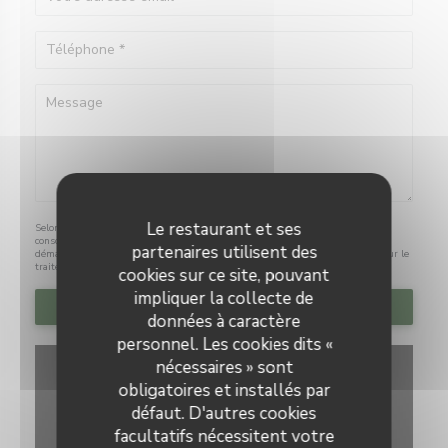
Le restaurant et ses
Selon l'article L.223-2 du code de la consommation, il est rappelé que le
consommateur peut user de son droit à s'inscrire sur la liste d'opposition au
partenaires utilisent des
démarchage téléphonique Bloctel :
bloctel.gouv.fr
. Pour plus d'informations sur le
traitement de vos données, consultez notre
politique de confidentialité
.
cookies sur ce site, pouvant
impliquer la collecte de
données à caractère
personnel. Les cookies dits «
nécessaires » sont
obligatoires et installés par
défaut. D'autres cookies
facultatifs nécessitent votre