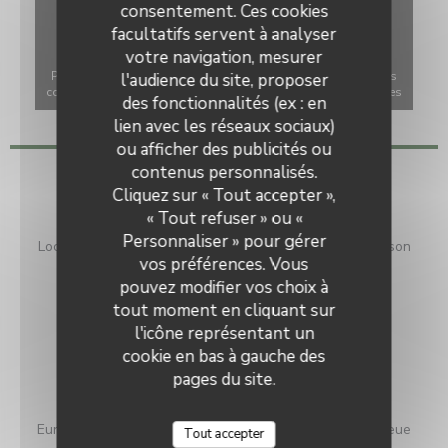
consentement. Ces cookies
facultatifs servent à analyser
votre navigation, mesurer
Pour afficher la carte interactive Waze, vous devez accepter les
l'audience du site, proposer
cookies Waze Map (Google). Ces cookies peuvent collecter des
des fonctionnalités (ex : en
données de navigation et de localisation.
Autoriser
lien avec les réseaux sociaux)
ou afficher des publicités ou
contenus personnalisés.
Infos pratiques
Cliquez sur « Tout accepter »,
« Tout refuser » ou «
Cuisine
Personnaliser » pour gérer
Locale, Produits frais, Française Traditionnelle, Fait maison
vos préférences. Vous
Type de restaurant
pouvez modifier vos choix à
Bistrot
tout moment en cliquant sur
l'icône représentant un
Services
cookie en bas à gauche des
Cuisine ouverte, Terrasse
pages du site.
Moyens de paiement
Eurocard/Mastercard, Espèces, Visa, Chèques, Carte Bleue
Tout accepter