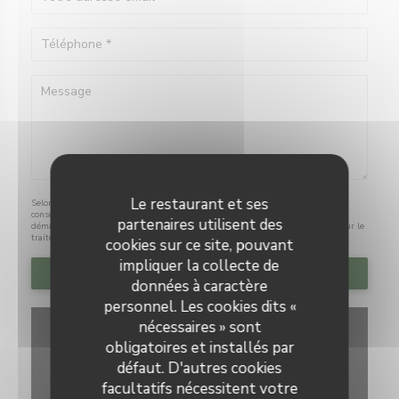
Le restaurant et ses
Selon l'article L.223-2 du code de la consommation, il est rappelé que le
consommateur peut user de son droit à s'inscrire sur la liste d'opposition au
partenaires utilisent des
démarchage téléphonique Bloctel :
bloctel.gouv.fr
. Pour plus d'informations sur le
traitement de vos données, consultez notre
politique de confidentialité
.
cookies sur ce site, pouvant
impliquer la collecte de
données à caractère
personnel. Les cookies dits «
nécessaires » sont
obligatoires et installés par
défaut. D'autres cookies
facultatifs nécessitent votre