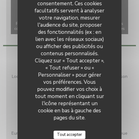
consentement. Ces cookies
facultatifs servent à analyser
votre navigation, mesurer
Pour afficher la carte interactive Waze, vous devez accepter les
l'audience du site, proposer
cookies Waze Map (Google). Ces cookies peuvent collecter des
des fonctionnalités (ex : en
données de navigation et de localisation.
Autoriser
lien avec les réseaux sociaux)
ou afficher des publicités ou
contenus personnalisés.
Infos pratiques
Cliquez sur « Tout accepter »,
« Tout refuser » ou «
Cuisine
Personnaliser » pour gérer
Locale, Produits frais, Française Traditionnelle, Fait maison
vos préférences. Vous
Type de restaurant
pouvez modifier vos choix à
Bistrot
tout moment en cliquant sur
l'icône représentant un
Services
cookie en bas à gauche des
Cuisine ouverte, Terrasse
pages du site.
Moyens de paiement
Eurocard/Mastercard, Espèces, Visa, Chèques, Carte Bleue
Tout accepter