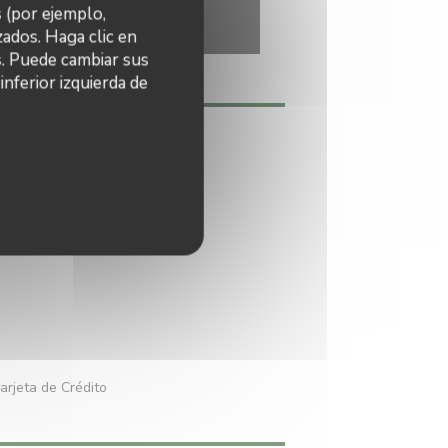
s (por ejemplo,
ados. Haga clic en
s. Puede cambiar sus
nferior izquierda de
l, Hecho en casa
arjeta de Crédito