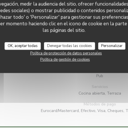
vegación, medir la audiencia del sitio, ofrecer funcionalidade
redes sociales) o mostrar publicidad o contenidos personaliz
chazar todo' o 'Personalizar' para gestionar sus preferencia
er momento haciendo clic en el icono de cookie en la parte i
las páginas del sitio.
Información general
OK, aceptar todas
Denegar todas las cookies
Personalizar
Cocina
Política de protección de datos personales
Local, productos frescos, Francesa Tradiciona
Política de gestión de cookies
Tipo de negocio
Pub
Servicios
Cocina abierta, Terraza
Métodos de pago
Eurocard/Mastercard, Efectivo, Visa, Cheques, T