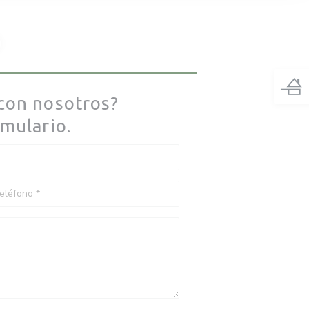
O
con nosotros?
rmulario.