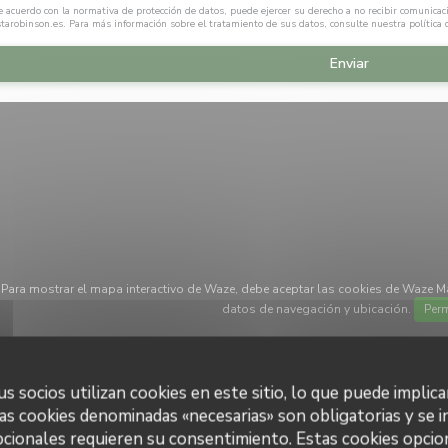
 acuerdo con la normativa de protección de datos, puede ejercer su derecho a no recibir comunicac
starobinson.es
. Para más información sobre el tratamiento de sus datos, consulte nuestra
política
Para mostrar el mapa interactivo de Waze, debe aceptar las cookies de Waze M
datos de navegación y ubicación.
Perm
s socios utilizan cookies en este sitio, lo que puede implica
as cookies denominadas «necesarias» son obligatorias y se i
cionales requieren su consentimiento. Estas cookies opcio