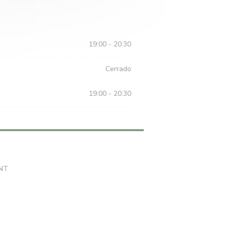
19:00 - 20:30
Cerrado
19:00 - 20:30
((abre en una nueva ventana))
NT
n una nueva ventana))
((abre en una nueva ventana))