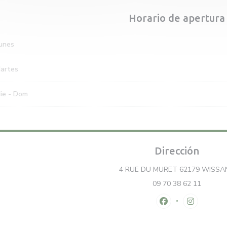
Horario de apertura
unes
artes
ie
-
Dom
Dirección
4 RUE DU MURET 62179 WISSA
09 70 38 62 11
Facebook ((abre e
Instagram 