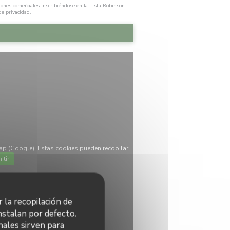
iones comerciales inscribiéndose en la Lista Robinson:
 de privacidad
.
ap (Google). Estas cookies pueden recopilar
itir
r la recopilación de
nstalan por defecto.
nales sirven para