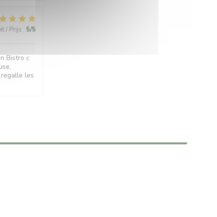
t / Prijs
:
5
/5
n Bistro c
use,
 regalle les