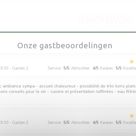
REVIEWS
Onze gastbeoordelingen
9:30 - Gasten 2
Service
:
5
/5
Atmosfeer
:
4
/5
Keuken
:
5
/5
Kwalitei
ec ambiance sympa - accueil chaleureux - possibilité de très bons plats
ons conseils pour le vin - cuisine et présentation raffinées - eau filtré
9:30 - Gasten 2
Service
:
5
/5
Atmosfeer
:
4
/5
Keuken
:
5
/5
Kwalitei