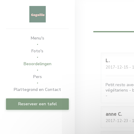
Cookies beheer paneel
Menu's
Foto's
L
Beoordelingen
2017-12-15
- 1
Pers
Petit resto av
Plattegrond en Contact
végétariens - b
-
Reserveer een tafel
anne
C
2017-12-23
- 1