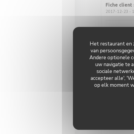
Fiche clien
2017-12-23
- 1
Gut bei sehr n
Het restaurant en z
Benoit
P
van persoonsgegeve
2017-12-23
- 1
Andere optionele c
uw navigatie te a
sociale netwerke
S
accepteer alle', '
2017-12-23
- 1
op elk moment wij
L
2017-12-21
- 1
L accueil , les
incontournable