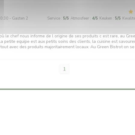
0:30 - Gasten 2
Service
:
5
/5
Atmosfeer
:
4
/5
Keuken
:
5
/5
Kwalitei
ù le chef nous informe de l origine de ses produits c est rare, au Gree
La petite equipe est aux petits soins des clients, la cuisine est savoure
rtout avec des produits majoritairement locaux. Au Green Bistrot on se
1