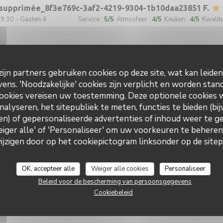
t supprimée_8f3e769c-3af2-4219-9304-1b10daa23851
F
9:30 - Gasten 4
Service
:
5
/5
Atmosfeer
:
4
/5
Keuken
:
4
/5
Kwalitei
etter Atmosphäre. Gerne wieder.
ijn partners gebruiken cookies op deze site, wat kan leide
ns. 'Noodzakelijke' cookies zijn verplicht en worden stand
9:00 - Gasten 2
Service
:
5
/5
Atmosfeer
:
5
/5
Keuken
:
5
/5
Kwalitei
ookies vereisen uw toestemming. Deze optionele cookies
nalyseren, het sitepubliek te meten, functies te bieden (bij
n) of gepersonaliseerde advertenties of inhoud weer te ge
Weiger alle' of 'Personaliseer' om uw voorkeuren te behere
2:30 - Gasten 6
Service
:
5
/5
Atmosfeer
:
5
/5
Keuken
:
5
/5
Kwalitei
zigen door op het cookiepictogram linksonder op de sitepa
OK, accepteer alle
Weiger alle cookies
Personaliseer
9:00 - Gasten 2
Service
:
5
/5
Atmosfeer
:
5
/5
Keuken
:
5
/5
Kwalitei
Beleid voor de bescherming van persoonsgegevens
Cookiebeleid
 conseils , la qualité des produits, des menus sympas , en font un resto
 de la Côte d'Opale