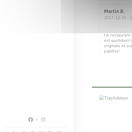
Martin
B
2017-12-15
- 2
Un restaurant o
est quotidien! 
originale et su
papilles!
Facebook ((opent in een nieuw venster))
Instagram ((opent in een nieuw venster))