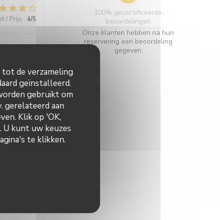
100% gecertificeerde
t / Prijs
:
4
/5
beoordelingen
Onze klanten hebben na hun
reservering een beoordeling
gegeven
n tot de verzameling
aard geïnstalleerd.
t / Prijs
:
5
/5
 worden gebruikt om
v. gerelateerd aan
ven. Klik op 'OK,
n. U kunt uw keuzes
t / Prijs
:
5
/5
gina's te klikken.
t / Prijs
:
5
/5