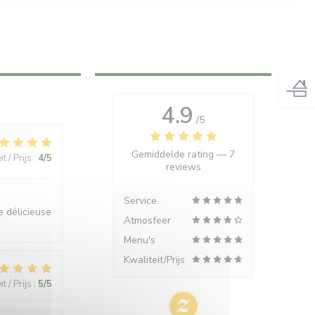
4.9
/5
Gemiddelde rating —
7
t / Prijs
:
4
/5
reviews
Service
e délicieuse
Atmosfeer
Menu's
Kwaliteit/Prijs
t / Prijs
:
5
/5