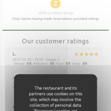
100% certified ratings
Only clients having made reservations provided ratings
Our customer ratings
L
2017-12-15
- 19:30 - Guests 2
Service
:
5
/5
Ambiance
:
4
/5
Food
:
5
/5
Value
:
4
/5
Petit resto avec ambiance sympa - accueil chaleureux
- possibilité de très bons plats végétariens - bons
conseils pour le vin - cuisine et présentation raffinées
The restaurant and its
- eau filtrée délicieuse -
partners use cookies on this
site, which may involve the
collection of personal data.
anne
C
'Necessary' cookies are