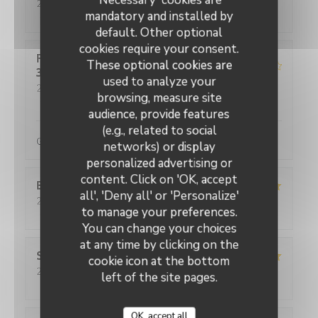
2017-12-23
- 19:30 - Guests 2
mandatory and installed by
Service
:
5
/5
Ambiance
:
4
/5
Food
:
5
/5
Value
:
5
/5
default. Other optional
cookies require your consent.
Fiche client supprimée_8f3e769c-
These optional cookies are
3af2-4219-9304-1b10daa23851
F
used to analyze your
2017-12-23
- 19:30 - Guests 4
browsing, measure site
Service
:
5
/5
Ambiance
:
4
/5
Food
:
4
/5
Value
:
4
/5
audience, provide features
(e.g., related to social
Gut bei sehr netter Atmosphäre. Gerne wieder.
networks) or display
personalized advertising or
content. Click on 'OK, accept
Benoit
P
all', 'Deny all' or 'Personalize'
2017-12-23
- 19:00 - Guests 2
to manage your preferences.
Service
:
5
/5
Ambiance
:
5
/5
Food
:
5
/5
Value
:
5
/5
You can change your choices
at any time by clicking on the
S
cookie icon at the bottom
2017-12-23
- 12:30 - Guests 6
left of the site pages.
Service
:
5
/5
Ambiance
:
5
/5
Food
:
5
/5
Value
:
5
/5
OK, accept all