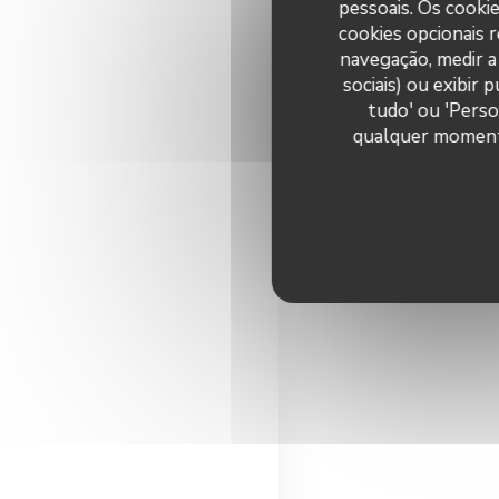
pessoais. Os cooki
cookies opcionais 
Les Entr
navegação, medir a 
sociais) ou exibir
Les Plats
tudo' ou 'Perso
qualquer momento 
Les Desse