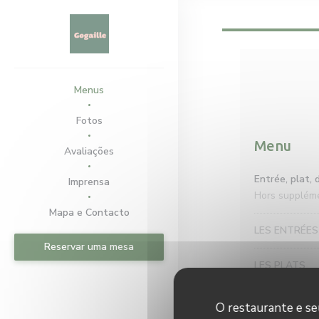
Painel de Gerenciamento de Cookies
Menus
Fotos
Menu
Avaliações
Entrée, plat, 
Imprensa
Hors supplém
Mapa e Contacto
LES ENTRÉES
Reservar uma mesa
LES PLATS
LES DESSER
O restaurante e seu