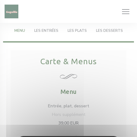
Cookie管理面板
MENU
LES ENTRÉES
LES PLATS
LES DESSERTS
Carte & Menus
Menu
Entrée, plat, dessert
Hors supplément
39,00 EUR